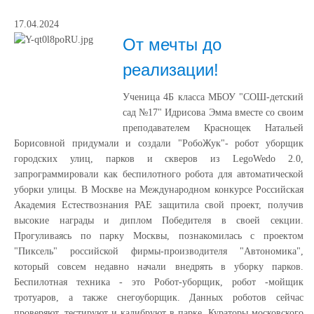
17.04.2024
От мечты до
реализации!
Ученица 4Б класса МБОУ "СОШ-детский
сад №17" Идрисова Эмма вместе со своим
преподавателем Краснощек Натальей
Борисовной придумали и создали "РобоЖук"- робот уборщик
городских улиц, парков и скверов из LegoWedo 2.0,
запрограммировали как беспилотного робота для автоматической
уборки улицы. В Москве на Международном конкурсе Российская
Академия Естествознания РАЕ защитила свой проект, получив
высокие награды и диплом Победителя в своей секции.
Прогуливаясь по парку Москвы, познакомилась с проектом
"Пиксель" российской фирмы-производителя "Автономика",
который совсем недавно начали внедрять в уборку парков.
Беспилотная техника - это Робот-уборщик, робот -мойщик
тротуаров, а также снегоуборщик. Данных роботов сейчас
проверяют, тестируют и калибруют в парке. Кураторы московского