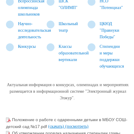
Всероссийская
ШСК
НСО
олимпиада
"ОЛИМП"
"Потенциал"
школьников
Научно-
Школьный
ЦКЮД
исследовательская
театр
"Правнуки
деятельность
Победы"
Конкурсы
Классы
Стипендии
образовательной
и меры
вертикали
поддержки
обучающихся
Актуальная информация о конкурсах, олимпиадах и мероприятиях
размещается в информационной системе "Электронный журнал
Элжур".
Положение о работе с одаренными детьми в МБОУ СОШ-
детский сад №17.pdf
(скачать)
(посмотреть)
Об утверждении порядка назначения стипендии главы