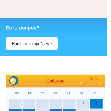
Есть вопрос?
Написать о проблеме
Август
События
пн
вт
ср
чт
пт
сб
вс
1
2