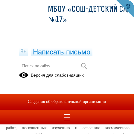
МБОУ «СОШ-ДЕТСКИЙ САД
№17»
Написать письмо
Детский технопарк "Кванториум".
Версия для слабовидящих
Фестиваль"ДОСТУПНЫЙ КОСМОС"
14.04.2023
Кадеты 5,6 классов МБОУ "СОШ-детский сад №17" г. Евпатории
Сведения об образовательной организации
посетили Детский технопарк "Кванториум", ФЕСТИВАЛЬ
"ДОСТУПНЫЙ КОСМОС".
Ребята приняли участие в конкурсе проектов и исследовательских
работ, посвященных изучению и освоению космического