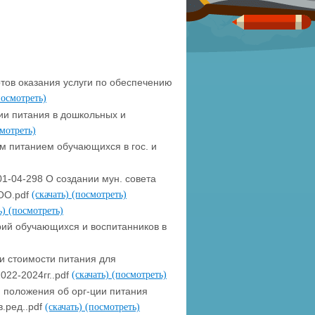
ов оказания услуги по обеспечению
посмотреть)
и питания в дошкольных и
мотреть)
им питанием обучающихся в гос. и
01-04-298 О создании мун. совета
 ОО.pdf
(скачать)
(посмотреть)
ь)
(посмотреть)
орий обучающихся и воспитанников в
ии стоимости питания для
022-2024гг..pdf
(скачать)
(посмотреть)
и положения об орг-ции питания
.ред..pdf
(скачать)
(посмотреть)