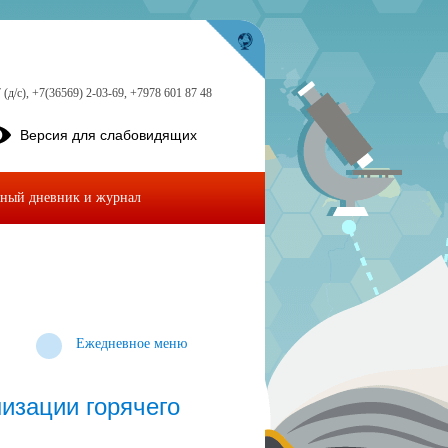
 (д/с), +7(36569) 2-03-69, +7978 601 87 48
Версия для слабовидящих
ный дневник и журнал
Ежедневное меню
изации горячего