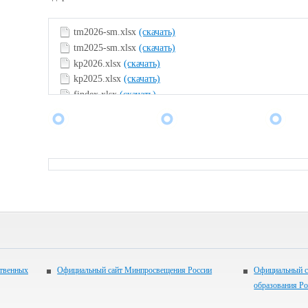
tm2026-sm.xlsx
(скачать)
tm2025-sm.xlsx
(скачать)
kp2026.xlsx
(скачать)
kp2025.xlsx
(скачать)
findex.xlsx
(скачать)
ственных
Официальный сайт Минпросвещения России
Официальный с
образования Р