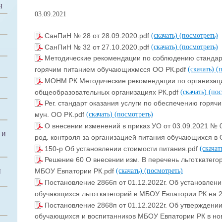
Н
03.09.2021
СанПиН № 28 от 28.09.2020.pdf
(скачать)
(посмотреть)
СанПиН № 32 от 27.10.2020.pdf
(скачать)
(посмотреть)
Методические рекомендации по соблюдению стандарт
горячим питанием обучающихмсся ОО РК.pdf
(скачать)
(
МОНМ РК Методические рекомендации по организаци
общеобразовательных организациях РК.pdf
(скачать)
(пос
Рег. стандарт оказания услуги по обеспечению горяч
мун. ОО РК.pdf
(скачать)
(посмотреть)
О внесении изменений в приказ УО от 03.09.2021 № 
 И
род. контроля за организацией питания обучающихся в
150-p Об установлении стоимости питания.pdf
(скачат
Решение 60 О внесении изм. В перечень льгот.катег
МБОУ Евпатории РК.pdf
(скачать)
(посмотреть)
Й
Постановление 2866п от 01.12.2022г. Об установлен
обучающихся льгот.категорий в МБОУ Евпатории РК на 2
Постановление 2868п от 01.12.2022г. Об утверждени
обучающихся и воспитанников МБОУ Евпатории РК в нов