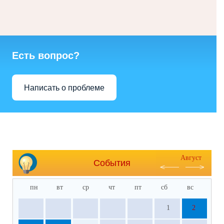
Есть вопрос?
Написать о проблеме
Август
События
пн
вт
ср
чт
пт
сб
вс
1
2