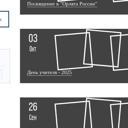
Посвящение в "Орлята России"
а
03
Окт
День учителя - 2025
26
Сен