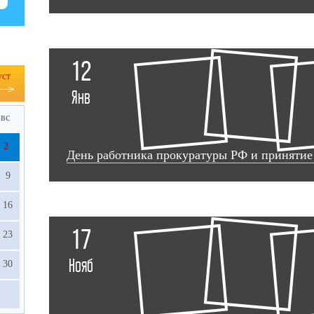
12
уст
Янв
вс
2
День работника прокуратуры РФ и принятие
9
16
17
23
Нояб
30