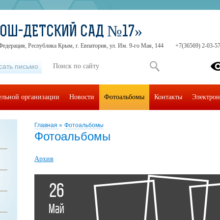
СОШ-ДЕТСКИЙ САД №17»
Федерация, Республика Крым, г. Евпатория, ул. Им. 9-го Мая, 144
+7(36569) 2-03-57
сать письмо
тельной организации
Новости
Фотоальбомы
Контакты
Электрон
Главная
»
Фотоальбомы
Фотоальбомы
Архив
26
Май