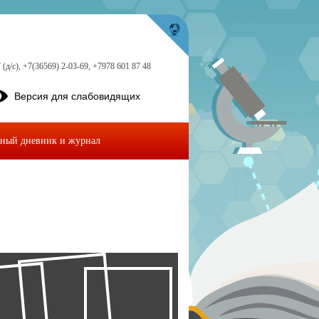
 (д/с), +7(36569) 2-03-69, +7978 601 87 48
Версия для слабовидящих
ный дневник и журнал