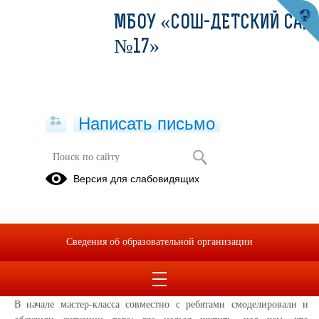
МБОУ «СОШ-ДЕТСКИЙ САД
№17»
Написать письмо
Мероприятие "Шутка в нашей
Версия для слабовидящих
жизни" 7, 9 классы
31.03.2023
В пятницу 31 марта, накануне дня смеха, социальный педагог
Сведения об образовательной организации
Жеревчук В.Е. имея за плечами опыт игр в Крымской лиге КВН и
участие в съемках передачи «Рассмеши комика», провел
для учеников 7 и 9 классов мероприятие «Шутка в нашей жизни».
В начале мастер-класса совместно с ребятами смоделировали и