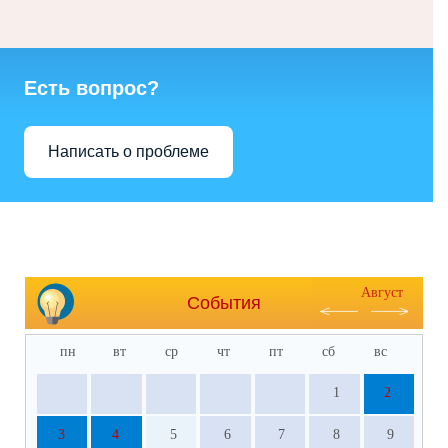
Есть вопрос?
Написать о проблеме
Август
События
пн
вт
ср
чт
пт
сб
вс
1
2
3
4
5
6
7
8
9