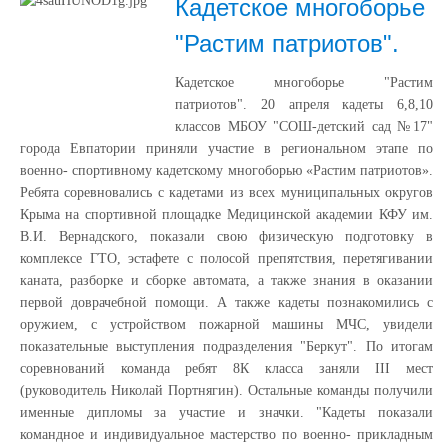
Кадетское многоборье
"Растим патриотов".
Кадетское многоборье "Растим
патриотов". 20 апреля кадеты 6,8,10
классов МБОУ "СОШ-детский сад №17"
города Евпатории приняли участие в региональном этапе по
военно- спортивному кадетскому многоборью «Растим патриотов».
Ребята соревновались с кадетами из всех муниципальных округов
Крыма на спортивной площадке Медицинской академии КФУ им.
В.И. Вернадского, показали свою физическую подготовку в
комплексе ГТО, эстафете с полосой препятствия, перетягивании
каната, разборке и сборке автомата, а также знания в оказании
первой доврачебной помощи. А также кадеты познакомились с
оружием, с устройством пожарной машины МЧС, увидели
показательные выступления подразделения "Беркут". По итогам
соревнований команда ребят 8К класса заняли III мест
(руководитель Николай Портнягин). Остальные команды получили
именные дипломы за участие и значки. "Кадеты показали
командное и индивидуальное мастерство по военно- прикладным