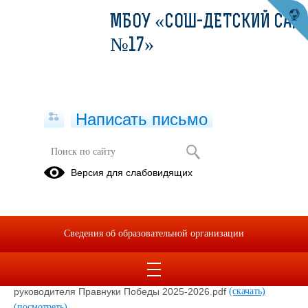
МБОУ «СОШ-ДЕТСКИЙ САД
№17»
Написать письмо
ЦКЮД "Правнуки Победы"
Версия для слабовидящих
01.09.2022
Сведения об образовательной организации
Положение Центр кадетско - юнармейского движения
Правнуки Победы.pdf
(скачать)
(посмотреть)
О назначении ответственного за кадетское направление и
руководителя Правнуки Победы 2025-2026.pdf
(скачать)
(посмотреть)