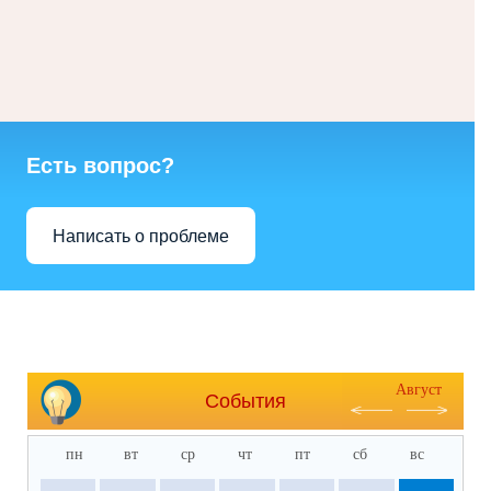
Есть вопрос?
Написать о проблеме
Август
События
пн
вт
ср
чт
пт
сб
вс