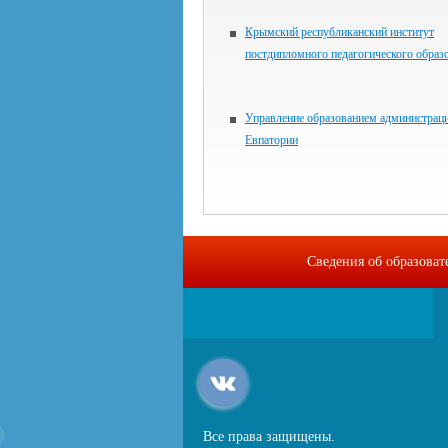
Крымский республиканский институт
постдипломного педагогического образ
Управление образованием администраци
Евпатории
Сведения об образова
Все права защищены.