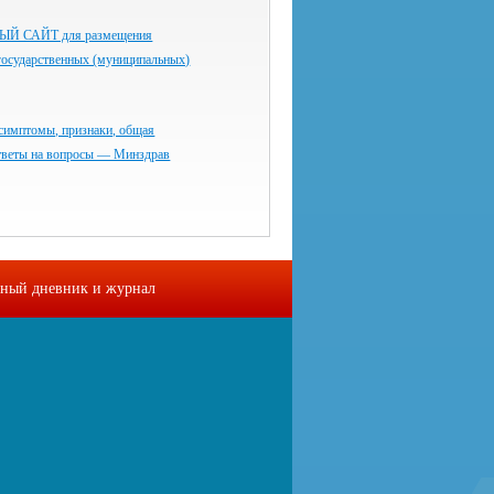
 САЙТ для размещения
государственных (муниципальных)
симптомы, признаки, общая
тветы на вопросы — Минздрав
ный дневник и журнал