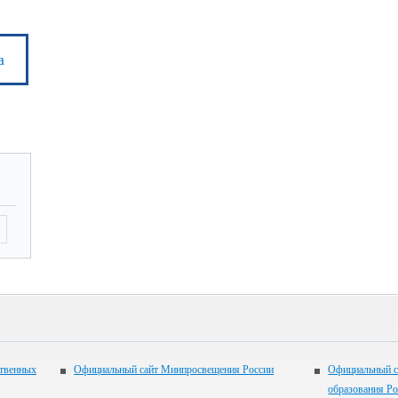
а
ственных
Официальный сайт Минпросвещения России
Официальный с
образования Р