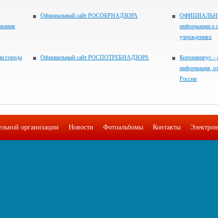
Официальный сайт РОСОБРНАДЗОРА
ОФИЦИАЛЬНЫЙ
ования
информации о 
учреждениях
и города
Официальный сайт РОСПОТРЕБНАДЗОРА
Коронавирус – 
информация, о
России
тельной организации
Новости
Фотоальбомы
Контакты
Электрон