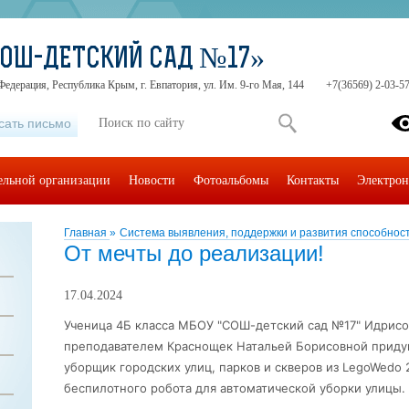
СОШ-ДЕТСКИЙ САД №17»
Федерация, Республика Крым, г. Евпатория, ул. Им. 9-го Мая, 144
+7(36569) 2-03-57
сать письмо
тельной организации
Новости
Фотоальбомы
Контакты
Электрон
Главная
»
Система выявления, поддержки и развития способност
От мечты до реализации!
17.04.2024
Ученица 4Б класса МБОУ "СОШ-детский сад №17" Идрисо
преподавателем Краснощек Натальей Борисовной придум
уборщик городских улиц, парков и скверов из LegoWedo 
беспилотного робота для
автоматической уборки улицы.