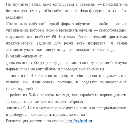
Не скучайте летом, даже если друзья в разъезде, — приходите на
бесплатную смену «Познаём мир с Фоксфордом» в онлайн-
академию
Участников ждёт гибридный формат обучения: онлайн-занятия и
упражнения, которые можно выполнять офлайн — самостоятельно,
с друзьями или всей семьёй. В рамках образовательной программы
предусмотрены задания для ребят всех возрастов. А самые
активные участники смогут получить подарки от Фоксфорда.
В онлайн-академии:
·
дошкольники соберут ракету для космических путешествий, выучат
первые слова на английском и проведут эксперименты
·
дети из 1–4-х классов попробуют себя в роли программистов,
узнают, как планировать расходы, и создадут универсальный
генератор идей
·
ребята из 5–8-х классов поймут, как заработать первые деньги,
заговорят на английском и освоят нейросети
·
ученики 9–11-х классов познакомятся с разными специальностями
и разберутся, как выбрать профессию мечты
leto.foxford.ru
Регистрация доступна по ссылке