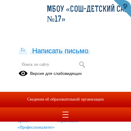
МБОУ «СОШ-ДЕТСКИЙ САД
№17»
Написать письмо
Профориентационная работа
Версия для слабовидящих
Целевое
Профминимум
Абитуриенту
обучение
Родителям
Педагогам
Участие в
Сведения об образовательной организации
конкурсах
Федеральный
Предпрофессиональное
проект
образование
«Профессионалитет»