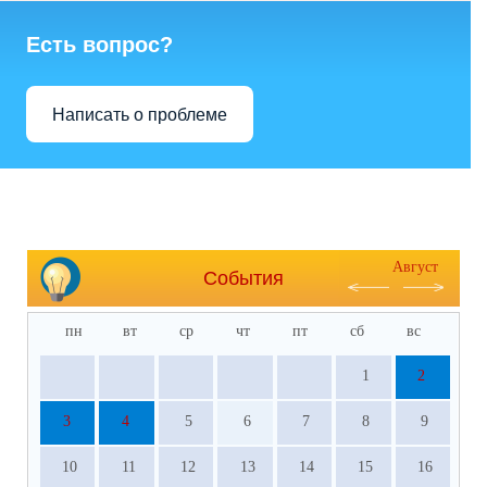
Есть вопрос?
Написать о проблеме
Август
События
пн
вт
ср
чт
пт
сб
вс
1
2
3
4
5
6
7
8
9
10
11
12
13
14
15
16