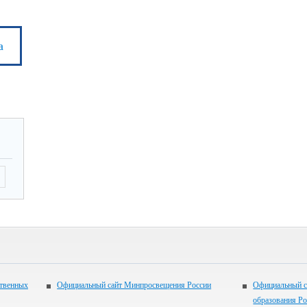
а
ственных
Официальный сайт Минпросвещения России
Официальный с
образования Р