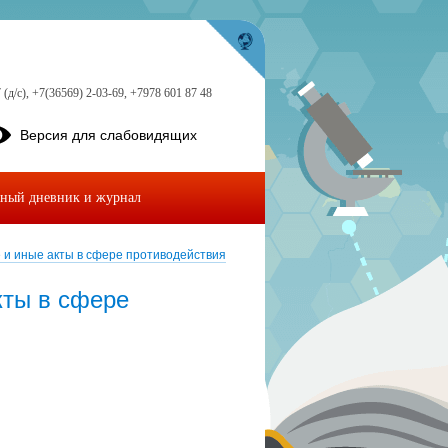
 (д/с), +7(36569) 2-03-69, +7978 601 87 48
Версия для слабовидящих
ный дневник и журнал
и иные акты в сфере противодействия
кты в сфере