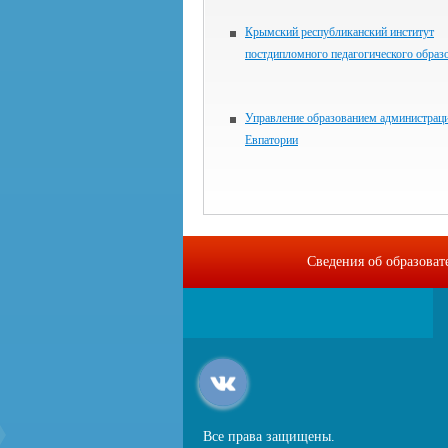
Крымский республиканский институт
постдипломного педагогического образ
Управление образованием администраци
Евпатории
Сведения об образова
Все права защищены.