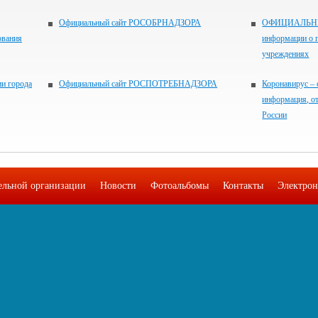
Официальный сайт РОСОБРНАДЗОРА
ОФИЦИАЛЬНЫЙ
ования
информации о 
учреждениях
и города
Официальный сайт РОСПОТРЕБНАДЗОРА
Коронавирус – 
информация, о
России
тельной организации
Новости
Фотоальбомы
Контакты
Электрон