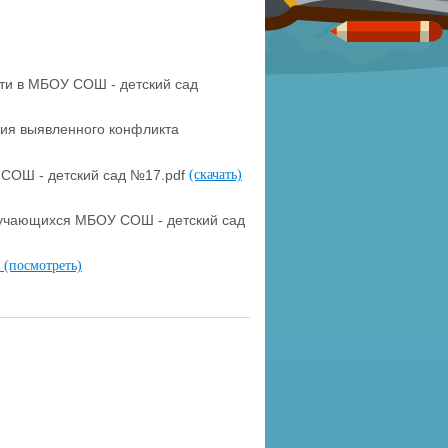
ти в МБОУ СОШ - детский сад
ния выявленного конфликта
 СОШ - детский сад №17.pdf
(скачать)
учающихся МБОУ СОШ - детский сад
)
(посмотреть)