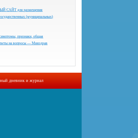
 САЙТ для размещения
государственных (муниципальных)
симптомы, признаки, общая
тветы на вопросы — Минздрав
ный дневник и журнал