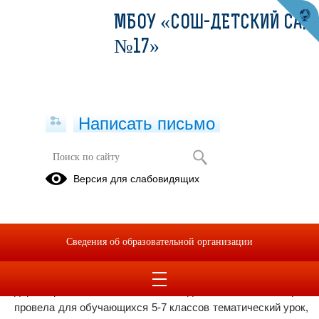
МБОУ «СОШ-ДЕТСКИЙ САД
№17»
Написать письмо
День флага и герба Республики
Версия для слабовидящих
Крым
21.09.2023
Министр права и труда совета старшеклассников
Сведения об образовательной организации
ученического самоуправления МБОУ "СОШ-детский сад
№17" г.Евпатории София Трусова совместно с советником
директора по воспитанию Абдиминовой Элеонорой
провела для обучающихся 5-7 классов тематический урок,