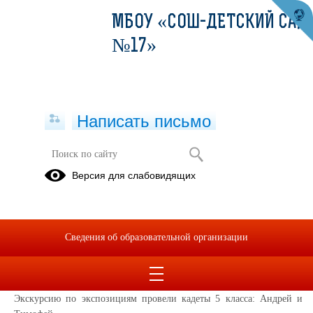
МБОУ «СОШ-ДЕТСКИЙ САД
№17»
Написать письмо
Экскурсия по экспозиции "Освоение
Версия для слабовидящих
космоса"
12.04.2023
Воспитанники подготовительных групп МБОУ "СОШ-детский сад
Сведения об образовательной организации
№17" г Евпатории посетили экспозицию «Освоение космоса.
Достижения российской космонавтики», которая является частью
проекта «История – основа будущего».
Экскурсию по экспозициям провели кадеты 5 класса: Андрей и