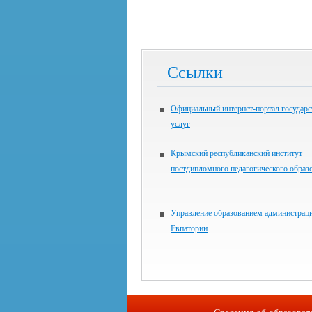
Ссылки
Официальный интернет-портал государ
услуг
Крымский республиканский институт
постдипломного педагогического образ
Управление образованием администраци
Евпатории