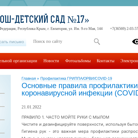
СОШ-ДЕТСКИЙ САД №17»
Федерация, Республика Крым, г. Евпатория, ул. Им. 9-го Мая, 144
+7(36569) 2-03-57
сать письмо
тельной организации
Новости
Фотоальбомы
Контакты
Электрон
Главная
»
Профилактика ГРИППА/ОРВИ/COVID-19
Основные правила профилактики
коронавирусной инфекции (COVID
21.01.2022
ПРАВИЛО 1. ЧАСТО МОЙТЕ РУКИ С МЫЛОМ
Чистите и дезинфицируйте поверхности, используя быт
Гигиена рук - это важная мера профилактики распро