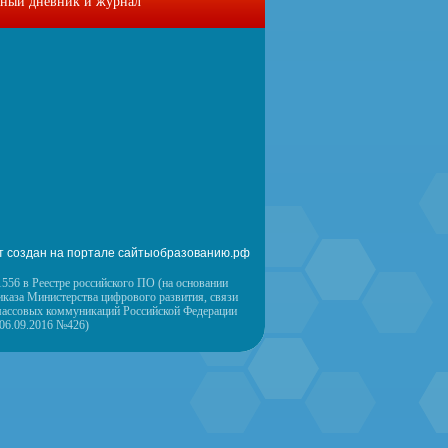
ный дневник и журнал
т создан на портале сайтыобразованию.рф
556 в Реестре российского ПО (на основании
иказа Министерства цифрового развития, связи
массовых коммуникаций Российской Федерации
 06.09.2016 №426)