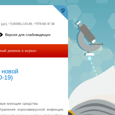
 (д/с), +7(36569) 2-03-69, +7978 601 87 48
Версия для слабовидящих
ный дневник и журнал
 новой
-19)
овые моющие средства.
странения коронавирусной инфекции.