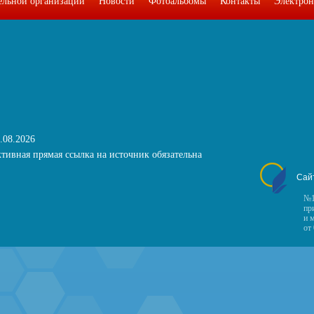
тельной организации
Новости
Фотоальбомы
Контакты
Электрон
.08.2026
тивная прямая ссылка на источник обязательна
Сай
№1
пр
и 
от