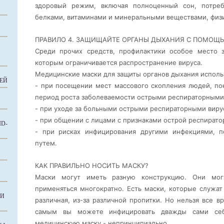
здоровый режим, включая полноценный сон, потре
белками, витаминами и минеральными веществами, физи
ПРАВИЛО 4. ЗАЩИЩАЙТЕ ОРГАНЫ ДЫХАНИЯ С ПОМО
Среди прочих средств, профилактики особое место 
которым ограничивается распространение вируса.
Медицинские маски для защиты органов дыхания исполь
ЕЙ
- при посещении мест массового скопления людей, по
период роста заболеваемости острыми респираторными
- при уходе за больными острыми респираторными вир
- при общении с лицами с признаками острой респирато
D-
- при рисках инфицирования другими инфекциями, 
путем.
КАК ПРАВИЛЬНО НОСИТЬ МАСКУ?
Маски могут иметь разную конструкцию. Они мог
применяться многократно. Есть маски, которые служат 
КИ
различная, из-за различной пропитки. Но нельзя все в
самым вы можете инфицировать дважды сами себя
медицинскую маску - непринципиально.