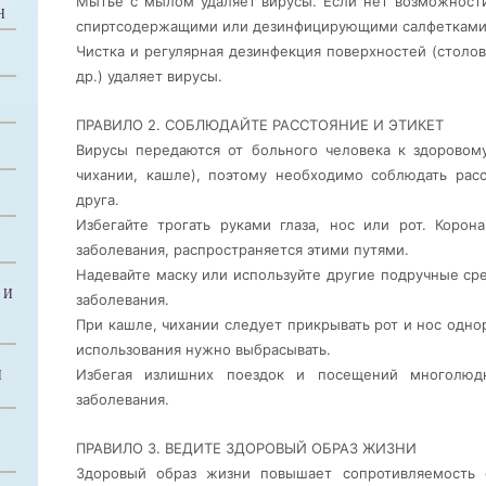
Мытье с мылом удаляет вирусы. Если нет возможност
Н
спиртсодержащими или дезинфицирующими салфетками
Чистка и регулярная дезинфекция поверхностей (столов
др.) удаляет вирусы.
ПРАВИЛО 2. СОБЛЮДАЙТЕ РАССТОЯНИЕ И ЭТИКЕТ
Вирусы передаются от больного человека к здоровом
чихании, кашле), поэтому необходимо соблюдать рас
друга.
Избегайте трогать руками глаза, нос или рот. Корон
заболевания, распространяется этими путями.
Надевайте маску или используйте другие подручные ср
 И
заболевания.
При кашле, чихании следует прикрывать рот и нос одн
использования нужно выбрасывать.
Избегая излишних поездок и посещений многолюд
Й
заболевания.
ПРАВИЛО 3. ВЕДИТЕ ЗДОРОВЫЙ ОБРАЗ ЖИЗНИ
Здоровый образ жизни повышает сопротивляемость 