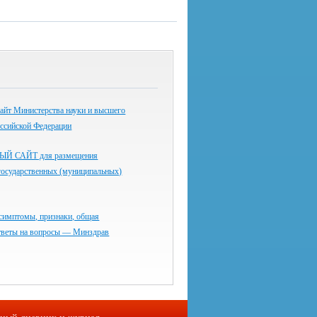
айт Министерства науки и высшего
оссийской Федерации
 САЙТ для размещения
государственных (муниципальных)
симптомы, признаки, общая
тветы на вопросы — Минздрав