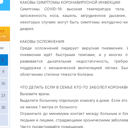
КАКОВЫ СИМПТОМЫ КОРОНАВИРУСНОЙ ИНФЕКЦИИ
Симптомы COVID-19: высокая температура тела, 
заложенность носа, кашель, затрудненное дыхание
некоторых случаях могут быть симптомы желудочно-киш
диарея.
уст
КАКОВЫ ОСЛОЖНЕНИЯ
вс
Среди осложнений лидирует вирусная пневмония. 
пневмонии идёт быстрыми темпами, и у многих п
2
развивается дыхательная недостаточность, треб
поддержки с механической вентиляцией лёгких. Быс
9
облегчению степени тяжести болезни.
16
ЧТО ДЕЛАТЬ ЕСЛИ В СЕМЬЕ КТО-ТО ЗАБОЛЕЛ КОРОНА
Вызовите врача.
23
Выделите больному отдельную комнату в доме. Если эт
не менее 1 метра от больного.
30
Ограничьте до минимума контакт между больным и бл
людьми и лицами, страдающими хроническими заболева
Часто проветривайте помещение.