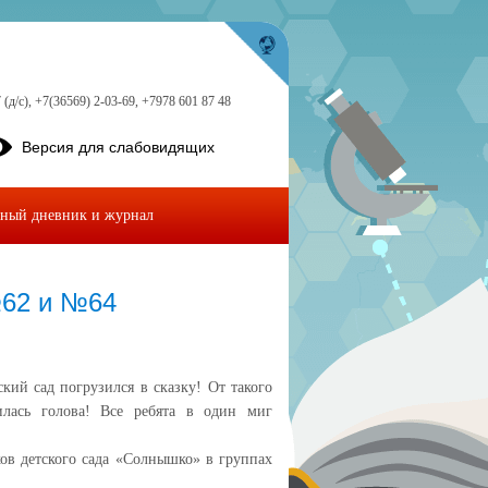
 (д/с), +7(36569) 2-03-69, +7978 601 87 48
Версия для слабовидящих
ный дневник и журнал
№62 и №64
кий сад погрузился в сказку! От такого
лась голова! Все ребята в один миг
ов детского сада «Солнышко» в группах