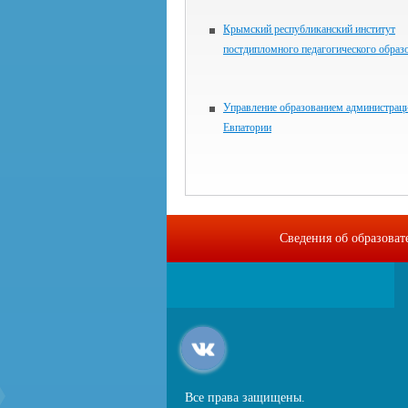
Крымский республиканский институт
постдипломного педагогического образ
Управление образованием администраци
Евпатории
Сведения об образова
Все права защищены.