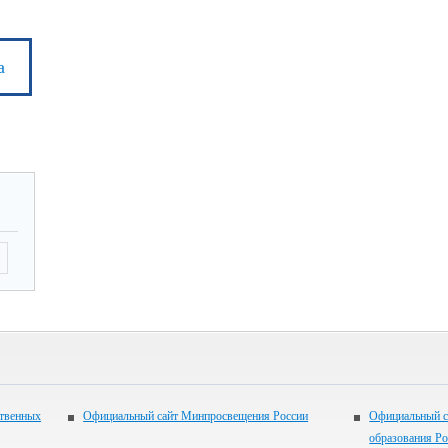
а
ственных
Официальный сайт Минпросвещения России
Официальный с
образования Р