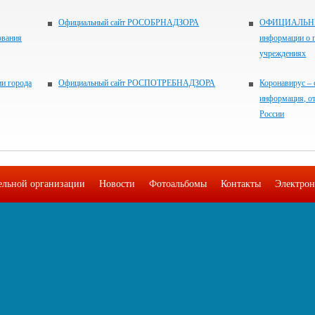
Официальный сайт РОСОБРНАДЗОРА
ОФИЦИАЛЬНЫЙ
ования
информации о 
учреждениях
и города
Официальный сайт РОСПОТРЕБНАДЗОРА
Коронавирус – 
информация, о
России
тельной организации
Новости
Фотоальбомы
Контакты
Электрон