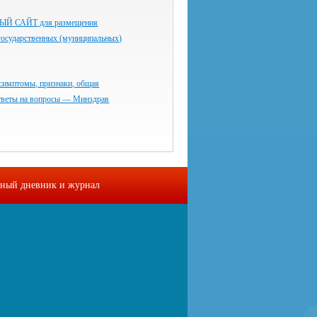
 САЙТ для размещения
государственных (муниципальных)
симптомы, признаки, общая
тветы на вопросы — Минздрав
ный дневник и журнал