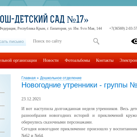
СОШ-ДЕТСКИЙ САД №17»
Федерация, Республика Крым, г. Евпатория, ул. Им. 9-го Мая, 144
+7(36569) 2-03-57
сать письмо
тельной организации
Новости
Фотоальбомы
Контакты
Электрон
Главная
»
Дошкольное отделение
Новогодние утренники - группы 
23.12.2021
И вот наступила долгожданная неделя утренников. Весь детс
разнообразия новогодних историй и приключений кружи
обернулись сказочными персонажами.
Сегодня новогоднее приключение произошло у воспитанник
№62 и №64.