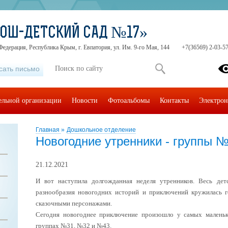
СОШ-ДЕТСКИЙ САД №17»
Федерация, Республика Крым, г. Евпатория, ул. Им. 9-го Мая, 144
+7(36569) 2-03-57
сать письмо
тельной организации
Новости
Фотоальбомы
Контакты
Электрон
Главная
»
Дошкольное отделение
Новогодние утренники - группы 
21.12.2021
И вот наступила долгожданная неделя утренников. Весь детс
разнообразия новогодних историй и приключений кружилась г
сказочными персонажами.
Сегодня новогоднее приключение произошло у самых малень
группах №31, №32 и №43.