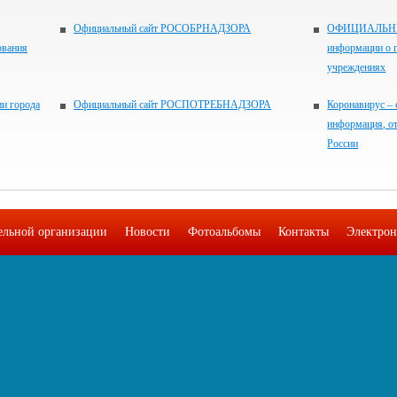
Официальный сайт РОСОБРНАДЗОРА
ОФИЦИАЛЬНЫЙ
ования
информации о 
учреждениях
и города
Официальный сайт РОСПОТРЕБНАДЗОРА
Коронавирус – 
информация, о
России
тельной организации
Новости
Фотоальбомы
Контакты
Электрон