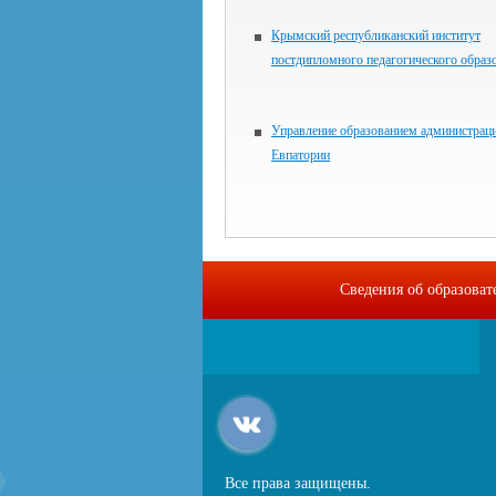
Крымский республиканский институт
постдипломного педагогического образ
Управление образованием администраци
Евпатории
Сведения об образова
Все права защищены.