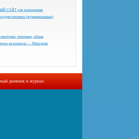
 САЙТ для размещения
государственных (муниципальных)
симптомы, признаки, общая
тветы на вопросы — Минздрав
ный дневник и журнал