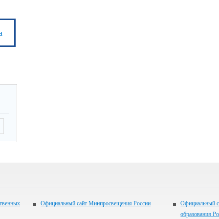
а
ственных
Официальный сайт Минпросвещения России
Официальный с
образования Р