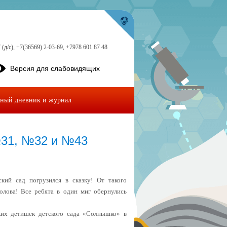
 (д/с), +7(36569) 2-03-69, +7978 601 87 48
Версия для слабовидящих
ный дневник и журнал
№31, №32 и №43
кий сад погрузился в сказку! От такого
олова! Все ребята в один миг обернулись
ких детишек детского сада «Солнышко» в