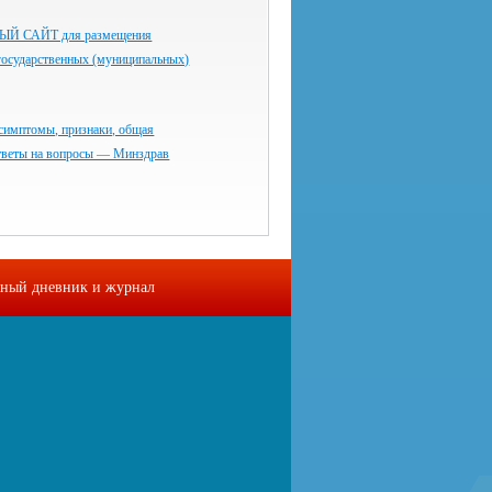
 САЙТ для размещения
государственных (муниципальных)
симптомы, признаки, общая
тветы на вопросы — Минздрав
ный дневник и журнал