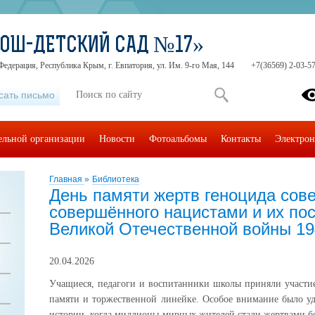
СОШ-ДЕТСКИЙ САД №17»
Федерация, Республика Крым, г. Евпатория, ул. Им. 9-го Мая, 144
+7(36569) 2-03-57
сать письмо
тельной организации
Новости
Фотоальбомы
Контакты
Электрон
Главная
»
Библиотека
День памяти жертв геноцида сове
совершённого нацистами и их по
Великой Отечественной войны 19
20.04.2026
Учащиеся, педагоги и воспитанники школы приняли участие
памяти и торжественной линейке. Особое внимание было у
истории, когда миллионы мирных жителей стали жертвами б