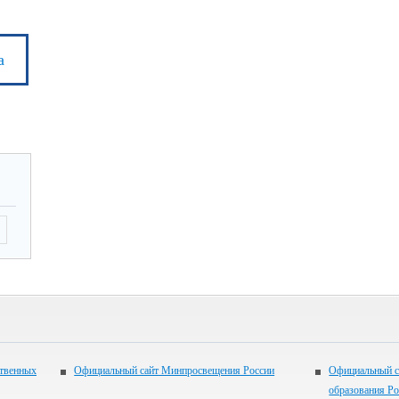
а
ственных
Официальный сайт Минпросвещения России
Официальный с
образования Р