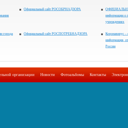
Официальный сайт РОСОБРНАДЗОРА
ОФИЦИАЛЬНЫЙ
ования
информации о 
учреждениях
и города
Официальный сайт РОСПОТРЕБНАДЗОРА
Коронавирус – 
информация, о
России
тельной организации
Новости
Фотоальбомы
Контакты
Электрон