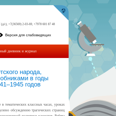
 (д/с), +7(36569) 2-03-69, +7978 601 87 48
Версия для слабовидящих
ный дневник и журнал
тского народа,
собниками в годы
41–1945 годов
 в тематических классных часах, уроках
делено обсуждению трагических страниц
есчеловечной политики нацистов. Ребята