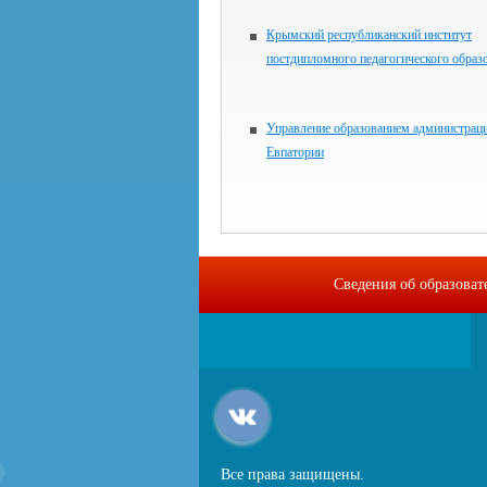
Крымский республиканский институт
постдипломного педагогического образ
Управление образованием администраци
Евпатории
Сведения об образова
Все права защищены.