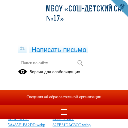
МБОУ «СОШ-ДЕТСКИЙ САД
№17»
Написать письмо
Всекрымский тест по истории
Версия для слабовидящих
Крымской наступательной операции
1944г
08.04.2026
Сведения об образовательной организации