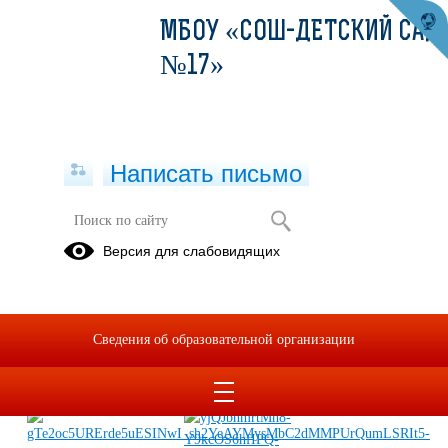
МБОУ «СОШ-ДЕТСКИЙ САД
№17»
Написать письмо
Сотрудники евпаторийского
Версия для слабовидящих
отделения ОПДН провели
мероприятие "Весна крымских
знаний" для учащихся 8-х классов
Сведения об образовательной организации
13.03.2026