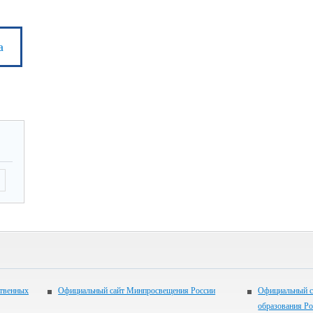
а
ственных
Официальный сайт Минпросвещения России
Официальный с
образования Р