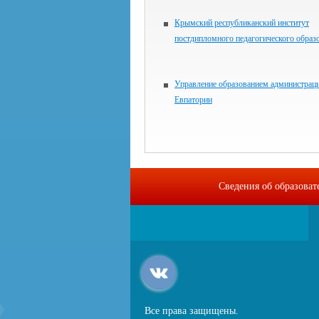
Крымский республиканский институт
постдипломного педагогического образ
Управление образованием администраци
Евпатории
Сведения об образова
Все права защищены.