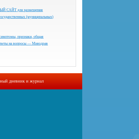
 САЙТ для размещения
государственных (муниципальных)
симптомы, признаки, общая
тветы на вопросы — Минздрав
ный дневник и журнал