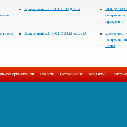
Официальный сайт РОСОБРНАДЗОРА
ОФИЦИАЛЬНЫЙ
ования
информации о 
учреждениях
и города
Официальный сайт РОСПОТРЕБНАДЗОРА
Коронавирус – 
информация, о
России
тельной организации
Новости
Фотоальбомы
Контакты
Электрон