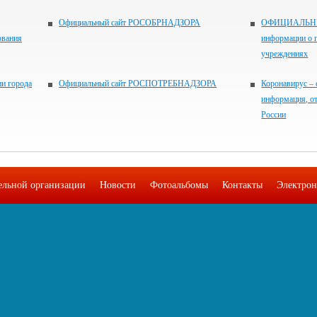
Официальный сайт РОСОБРНАДЗОРА
ОФИЦИАЛЬНЫЙ
ования
информации о 
учреждениях
и города
Официальный сайт РОСПОТРЕБНАДЗОРА
Коронавирус – 
информация, о
России
тельной организации
Новости
Фотоальбомы
Контакты
Электрон