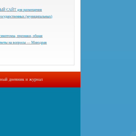
 САЙТ для размещения
государственных (муниципальных)
симптомы, признаки, общая
тветы на вопросы — Минздрав
ный дневник и журнал