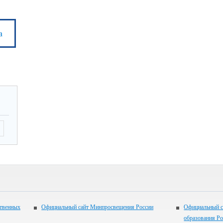
а
ственных
Официальный сайт Минпросвещения России
Официальный с
образования Р