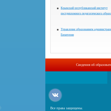
Крымский республиканский институт
постдипломного педагогического образ
Управление образованием администраци
Евпатории
Сведения об образова
Все права защищены.