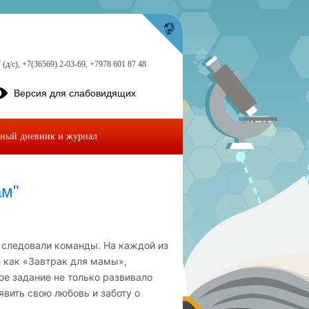
 (д/с), +7(36569) 2-03-69, +7978 601 87 48
Версия для слабовидящих
ный дневник и журнал
ам"
 следовали команды. На каждой из
е как «Завтрак для мамы»,
е задание не только развивало
явить свою любовь и заботу о