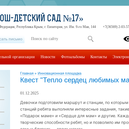
СОШ-ДЕТСКИЙ САД №17»
Федерация, Республика Крым, г. Евпатория, ул. Им. 9-го Мая, 144
+7(36569) 2-03-57
сать письмо
тельной организации
Новости
Фотоальбомы
Контакты
Электрон
Главная
»
Инновационная площадка
Квест "Тепло сердец любимых м
01.12.2025
Девочки подготовили маршрут и станции, по которым
станций ребята выполняли интересные задания, таки
«Подарок маме» и «Сердце для мам» и другие. Каждо
творческие способности ребят, но и позволило им про
самых близких — своих мамах.