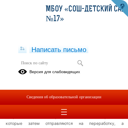
МБОУ «СОШ-ДЕТСКИЙ САД
№17»
Написать письмо
Информационный плакат «Добро
Версия для слабовидящих
рядом»
05.12.2025
Наши школьники активно принимают участие в
Сведения об образовательной организации
добровольческих акциях. Одной из ключевых акций
является сбор крышечек добра — участники
добровольчества собирают пластиковые крышечки,
которые затем отправляются на переработку, а