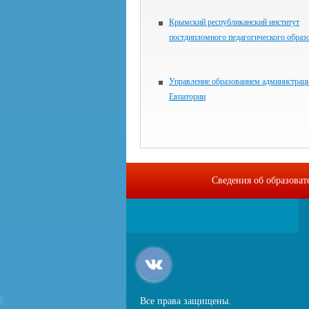
Крымский республиканский институт
постдипломного педагогического образ
Управление образованием администраци
Евпатории
Сведения об образова
Все права защищены.