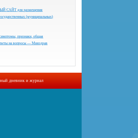
 САЙТ для размещения
государственных (муниципальных)
симптомы, признаки, общая
тветы на вопросы — Минздрав
ный дневник и журнал