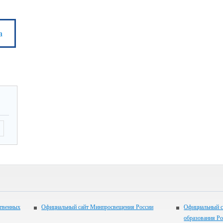
а
ственных
Официальный сайт Минпросвещения России
Официальный с
образования Р