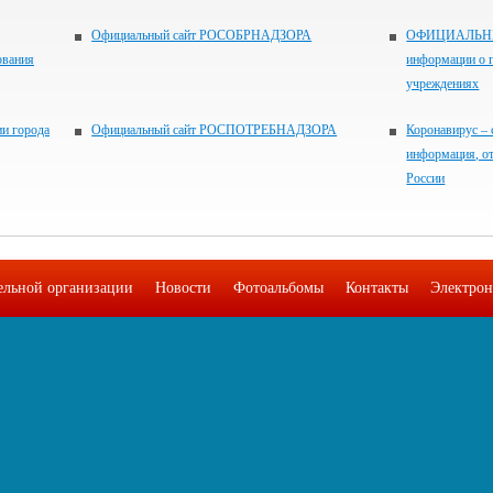
Официальный сайт РОСОБРНАДЗОРА
ОФИЦИАЛЬНЫЙ
ования
информации о 
учреждениях
и города
Официальный сайт РОСПОТРЕБНАДЗОРА
Коронавирус – 
информация, о
России
тельной организации
Новости
Фотоальбомы
Контакты
Электрон