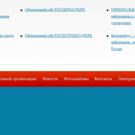
Официальный сайт РОСОБРНАДЗОРА
ОФИЦИАЛЬНЫЙ
ования
информации о 
учреждениях
и города
Официальный сайт РОСПОТРЕБНАДЗОРА
Коронавирус – 
информация, о
России
тельной организации
Новости
Фотоальбомы
Контакты
Электрон