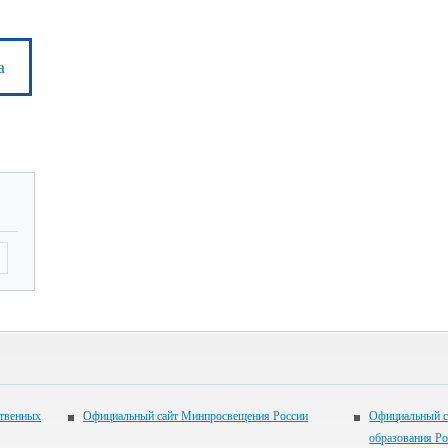
а
ственных
Официальный сайт Минпросвещения России
Официальный с
образования Р