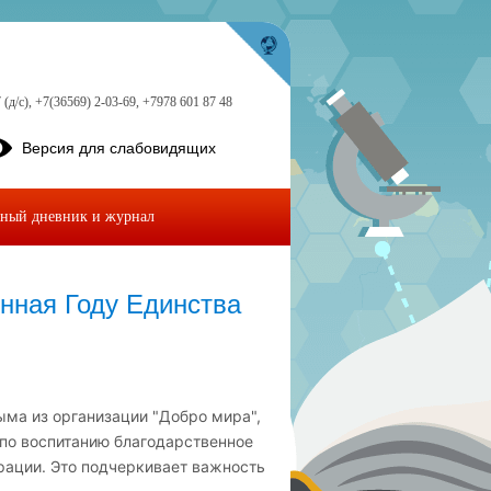
 (д/с), +7(36569) 2-03-69, +7978 601 87 48
Версия для слабовидящих
ный дневник и журнал
нная Году Единства
ыма из организации "Добро мира",
 по воспитанию благодарственное
рации. Это подчеркивает важность