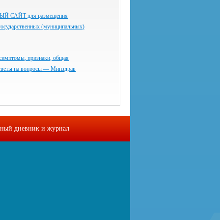
 САЙТ для размещения
государственных (муниципальных)
симптомы, признаки, общая
тветы на вопросы — Минздрав
ный дневник и журнал