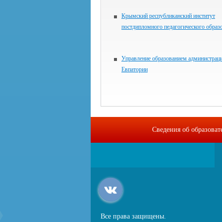
Крымский республиканский институт
постдипломного педагогического образ
Управление образованием администраци
Евпатории
Сведения об образова
Все права защищены.