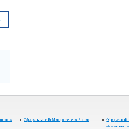
а
ственных
Официальный сайт Минпросвещения России
Официальный с
образования Р