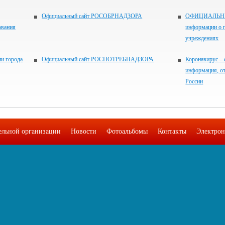
Официальный сайт РОСОБРНАДЗОРА
ОФИЦИАЛЬНЫЙ
ования
информации о 
учреждениях
и города
Официальный сайт РОСПОТРЕБНАДЗОРА
Коронавирус – 
информация, о
России
тельной организации
Новости
Фотоальбомы
Контакты
Электрон