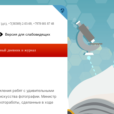
 (д/с), +7(36569) 2-03-69, +7978 601 87 48
Версия для слабовидящих
ный дневник и журнал
мления ребят с удивительными
искусства фотографии. Министр
отоработы, сделанные в ходе