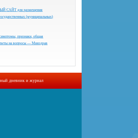
 САЙТ для размещения
государственных (муниципальных)
симптомы, признаки, общая
тветы на вопросы — Минздрав
ный дневник и журнал