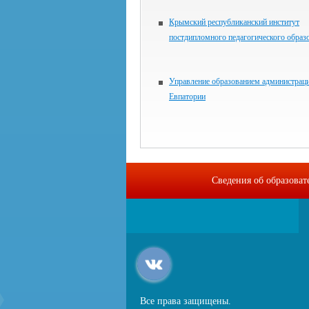
Крымский республиканский институт
постдипломного педагогического образ
Управление образованием администраци
Евпатории
Сведения об образова
Все права защищены.