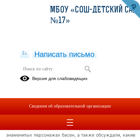
МБОУ «СОШ-ДЕТСКИЙ САД
№17»
Написать письмо
Беседа о И.А. Крылове в школьной
Версия для слабовидящих
библиотеке
12.02.2026
На мероприятии Жанна Александровна рассказала о
Сведения об образовательной организации
жизни и творчестве Крылова, о том, как его произведения
отражали нравственные ценности и жизненные уроки
своего времени. Учащиеся с интересом слушали истории о
знаменитых персонажах басен, а также обсуждали, какие