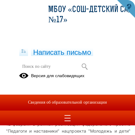
МБОУ «СОШ-ДЕТСКИЙ САД
№17»
Написать письмо
Обучающий семинар советников
Версия для слабовидящих
директоров по воспитанию и
взаимодействию с детскими
общественными объединениями с
классными руководителями
Сведения об образовательной организации
12.02.2026
12 февраля в рамках реализации федерального проекта
"Педагоги и наставники" нацпроекта "Молодежь и дети"