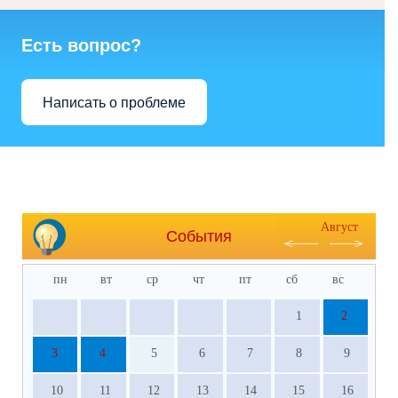
Есть вопрос?
Написать о проблеме
Август
События
пн
вт
ср
чт
пт
сб
вс
1
2
3
4
5
6
7
8
9
10
11
12
13
14
15
16