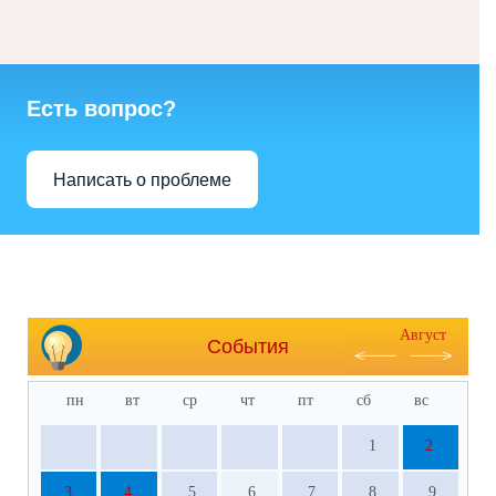
Есть вопрос?
Написать о проблеме
Август
События
пн
вт
ср
чт
пт
сб
вс
1
2
3
4
5
6
7
8
9