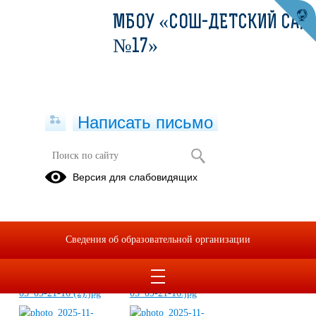
МБОУ «СОШ-ДЕТСКИЙ САД
№17»
Написать письмо
Форум лидеров ученического
Версия для слабовидящих
самоуправления "Мы — будущее
страны"
05.11.2025
Сведения об образовательной организации