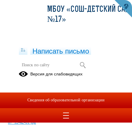
МБОУ «СОШ-ДЕТСКИЙ САД
№17»
Написать письмо
Неделя инклюзивного образования
Версия для слабовидящих
"Разные возможности-равные
права"
07.04.2025
Сведения об образовательной организации