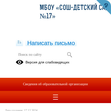
МБОУ «СОШ-ДЕТСКИЙ САД
№17»
Написать письмо
Региональный конкурс "Лучший
Версия для слабовидящих
классный руководитель"
13.12.2024
Сведения об образовательной организации
Дата создания: 17.12.2024