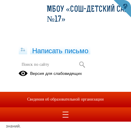
МБОУ «СОШ-ДЕТСКИЙ САД
№17»
Написать письмо
Вектор Успеха
Версия для слабовидящих
04.12.2024
Президент школы Ростислав Кошман продемонстрировал
презентацию на тему: «Тайм-менеджмент» по
Сведения об образовательной организации
распределению и планированию временем и ресурсами.
Дополнительно были организованы две деловые игры,
направленные на практическое применение полученных
знаний.