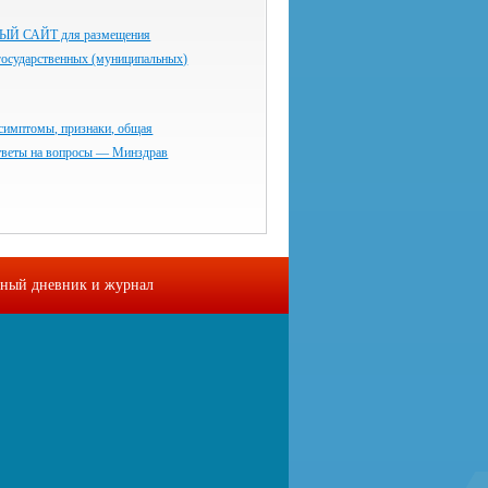
 САЙТ для размещения
государственных (муниципальных)
симптомы, признаки, общая
тветы на вопросы — Минздрав
ный дневник и журнал