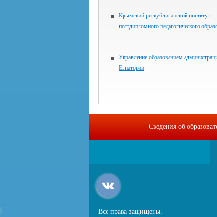
Крымский республиканский институт
постдипломного педагогического образ
Управление образованием администраци
Евпатории
Сведения об образова
Все права защищены.