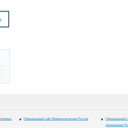
а
ственных
Официальный сайт Минпросвещения России
Официальный с
образования Р