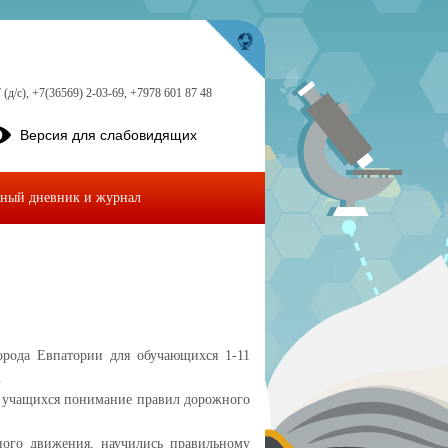
 (д/с), +7(36569) 2-03-69, +7978 601 87 48
Версия для слабовидящих
ный дневник и журнал
ода Евпатории для обучающихся 1-11
.
у учащихся понимание правил дорожного
го движения, научились правильному