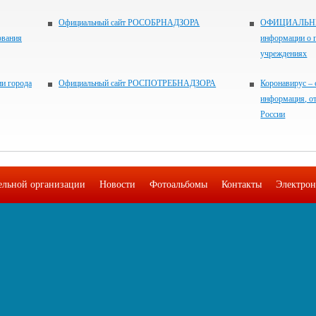
Официальный сайт РОСОБРНАДЗОРА
ОФИЦИАЛЬНЫЙ
ования
информации о 
учреждениях
и города
Официальный сайт РОСПОТРЕБНАДЗОРА
Коронавирус – 
информация, о
России
тельной организации
Новости
Фотоальбомы
Контакты
Электрон