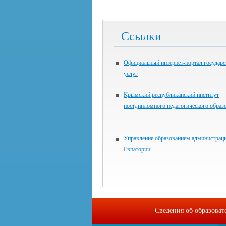
Ссылки
Официальный интернет-портал государ
услуг
Крымский республиканский институт
постдипломного педагогического образ
Управление образованием администраци
Евпатории
Сведения об образова