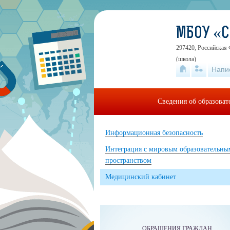
МБОУ «
297420, Российская 
(школа)
Напи
Сведения об образова
Информационная безопасность
Интеграция с мировым образовательны
пространством
Медицинский кабинет
ОБРАЩЕНИЯ ГРАЖДАН