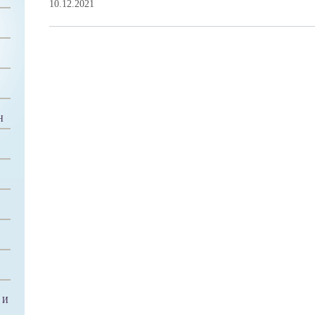
10.12.2021
Н
 И