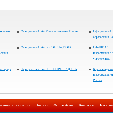
ственных
Официальный сайт Минпросвещения России
Официальный с
образования Р
Официальный сайт РОСОБРНАДЗОРА
ОФИЦИАЛЬНЫЙ
ования
информации о 
учреждениях
и города
Официальный сайт РОСПОТРЕБНАДЗОРА
Коронавирус – 
информация, о
России
тельной организации
Новости
Фотоальбомы
Контакты
Электрон