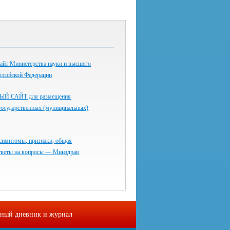
айт Министерства науки и высшего
оссийской Федерации
 САЙТ для размещения
государственных (муниципальных)
симптомы, признаки, общая
тветы на вопросы — Минздрав
ный дневник и журнал