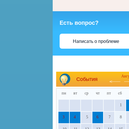
Есть вопрос?
Написать о проблеме
Авг
События
пн
вт
ср
чт
пт
сб
1
3
4
5
6
7
8