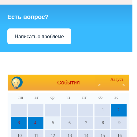
Есть вопрос?
Написать о проблеме
Август
События
пн
вт
ср
чт
пт
сб
вс
1
2
3
4
5
6
7
8
9
10
11
12
13
14
15
16