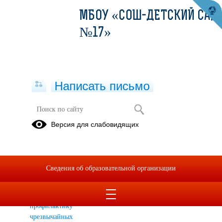
МБОУ «СОШ-ДЕТСКИЙ САД
№17»
Написать письмо
Иная информация
Версия для слабовидящих
видео-
ПРОФИЛЬНЫЕ
ролик,
СМЕНЫ
направленный
Сведения об образовательной организации
на
предупреждение
и
профилактику
чрезвычайных