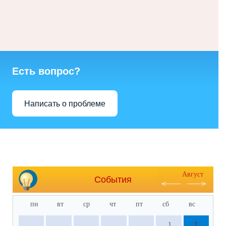
Есть вопрос?
Написать о проблеме
Август
События
пн
вт
ср
чт
пт
сб
вс
1
2