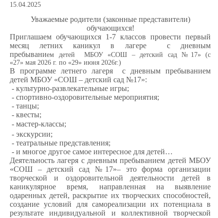
15.04.2025
Уважаемые родители (законные представители)
обучающихся!
Приглашаем обучающихся 1-7 классов провести первый
месяц летних каникул
в
лагере с дневным
пребывани
ем
детей МБОУ «СОШ – детский сад №17» (с
«27»
мая 2026 г. по «29» июня 2026г.)
В программе летнего
лагеря с дневным пребыванием
детей МБОУ «СОШ – детский сад №17»:
- культурно-развлекательные игры;
- спортивно-оздоровительные мероприятия;
- танцы;
- квесты;
- мастер-классы;
- экскурсии;
- театральные представления;
- и многое другое самое интересное для детей…
Деятельность
лагеря с дневным пребыванием детей МБОУ
«СОШ – детский сад №17»
– это форма организации
творческой и оздоровительной деятельности детей в
каникулярное время, направленная на выявление
одаренных детей, раскрытие их творческих способностей,
создание условий для самореализации их потенциала в
результате индивидуальной и коллективной творческой