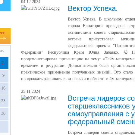
04.12.2024
Вектор Успеха.
Вектор Успеха. В школьном отд
города Евпатории проведена вст
активистами совета старшеклассн
уст
встрече присуствовал муниц
федерального проекта "Патриотич
вс
Федерации" Республика Крым Юлия Забавко. ⏰Пр
продемонстрировал презентацию на тему: «Тайм-менеджм
2
временем и ресурсами. Дополнительно были организован
практическое применение полученных знаний. Это стало
9
продолжать развивать свои навыки в области тайм-менеджме
16
25.11.2024
Встреча лидеров со
23
старшеклассников 
самоуправления с 
30
федеральный смены
Встреча лидеров совета старшекла