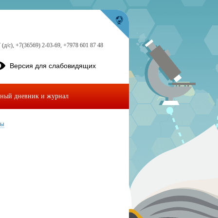
 (д/с), +7(36569) 2-03-69, +7978 601 87 48
Версия для слабовидящих
ный дневник и журнал
ты