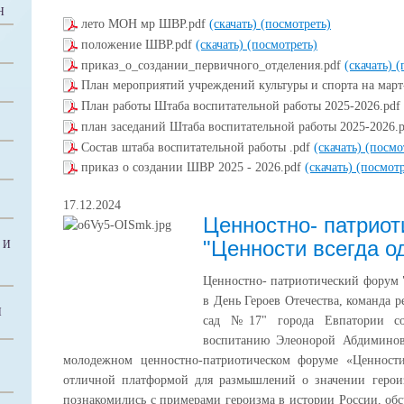
Н
лето МОН мр ШВР.pdf
(скачать)
(посмотреть)
положение ШВР.pdf
(скачать)
(посмотреть)
приказ_о_создании_первичного_отделения.pdf
(скачать)
(
План мероприятий учреждений культуры и спорта на март
План работы Штаба воспитательной работы 2025-2026.pdf
план заседаний Штаба воспитательной работы 2025-2026.
Состав штаба воспитательной работы .pdf
(скачать)
(посмо
приказ о создании ШВР 2025 - 2026.pdf
(скачать)
(посмотр
17.12.2024
Ценностно- патрио
"Ценности всегда о
 И
Ценностно- патриотический форум "
в День Героев Отечества, команда 
Й
сад №17" города Евпатории со
воспитанию Элеонорой Абдиминов
молодежном ценностно-патриотическом форуме «Ценности
отличной платформой для размышлений о значении герои
познакомились с примерами героизма в истории России, об