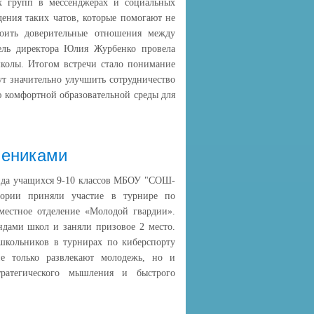
их групп в мессенджерах и социальных
дения таких чатов, которые помогают не
роить доверительные отношения между
тель директора Юлия Журбенко провела
школы. Итогом встречи стало понимание
ут значительно улучшить сотрудничество
ю комфортной образовательной среды для
чениками
нда учащихся 9-10 классов МБОУ "СОШ-
ории приняли участие в турнире по
 местное отделение «Молодой гвардии».
ндами школ и заняли призовое 2 место.
школьников в турнирах по киберспорту
не только развлекают молодежь, но и
тратегического мышления и быстрого