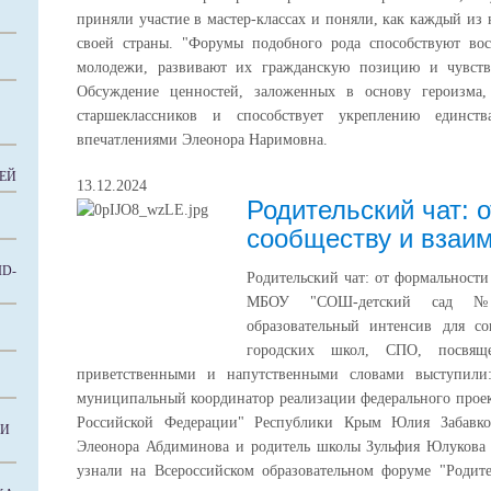
приняли участие в мастер-классах и поняли, как каждый из 
своей страны. "Форумы подобного рода способствуют во
молодежи, развивают их гражданскую позицию и чувство
Обсуждение ценностей, заложенных в основу героизма,
старшеклассников и способствует укреплению единст
впечатлениями Элеонора Наримовна.
ЕЙ
13.12.2024
Родительский чат: 
сообществу и взаи
D-
Родительский чат: от формальности
МБОУ "СОШ-детский сад №1
образовательный интенсив для с
городских школ, СПО, посвящ
приветственными и напутственными словами выступил
муниципальный координатор реализации федерального проек
Российской Федерации" Республики Крым Юлия Забавко
КИ
Элеонора Абдиминова и родитель школы Зульфия Юлукова
узнали на Всероссийском образовательном форуме "Родит