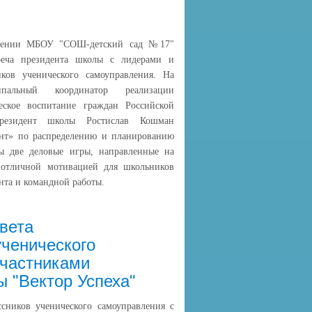
елении МБОУ "СОШ-детский сад №17"
реча президента школы с лидерами и
иков ученического самоуправления. На
ипальный координатор реализации
еское воспитание граждан Российской
езидент школы Ростислав Кошман
ент» по распределению и планированию
ы две деловые игры, направленные на
 отличной мотивацией для школьников
нта и командной работы.
вета
ученического
участниками
 "Вектор Успеха"
ссников ученического самоуправления с