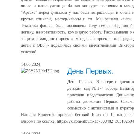
числе и наша ученица. Финал конкурса состоялся в межд
"Артеке" перед финалом у нас была потрясающая и очень и
крутые спикеры, мастер-классы и тп. Мы решали кейсы,
Тематика финала была посвящена Году семьи. Задания бы
логику, на креативность, командную работу. Рассказывали о
защита командного проекта, мы делали проект - площадка 
детей с ОВЗ",- поделилась своими впечатлениями Виктор
успехов!
14.06.2024
День Первых.
День Первых. В лагере с дневн
детский сад №17" города Евпато
приехали представители Движени
работы движения Первых Сакског
совместно с активистами и курато
Наталия Кривенко провели беговой Квиз по 12 направл
альбоме по ссылке: https://vk.com/album-137300482_303102604
14.06.2024