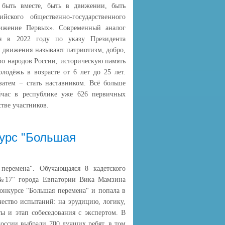
 быть вместе, быть в движении, быть
ского общественно-государственного
ижение Первых». Современный аналог
ся в 2022 году по указу Президента
 движения называют патриотизм, добро,
во народов России, историческую память
одёжь в возрасте от 6 лет до 25 лет.
затем − стать наставником. Всё больше
час в республике уже 626 первичных
тве участников.
курс "Большая
перемена". Обучающаяся 8 кадетского
№17" города Евпатории Вика Мамзина
онкурсе "Большая перемена" и попала в
ество испытаний: на эрудицию, логику,
ы и этап собеседования с экспертом. В
России выбрали 700 лучших ребят, в том