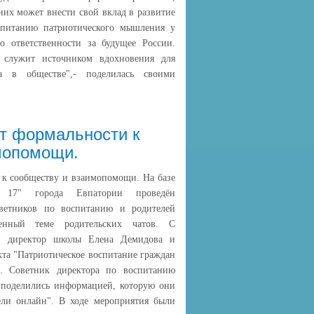
них может внести свой вклад в развитие
спитанию патриотического мышления у
 ответственности за будущее России.
 служит источником вдохновения для
ва в обществе",- поделилась своими
от формальности к
мопомощи.
 к сообществу и взаимопомощи. На базе
7" города Евпатории проведён
оветников по воспитанию и родителей
енный теме родительских чатов. С
и: директор школы Елена Демидова и
та "Патриотическое воспитание граждан
. Советник директора по воспитанию
 поделились информацией, которую они
ели онлайн". В ходе мероприятия были