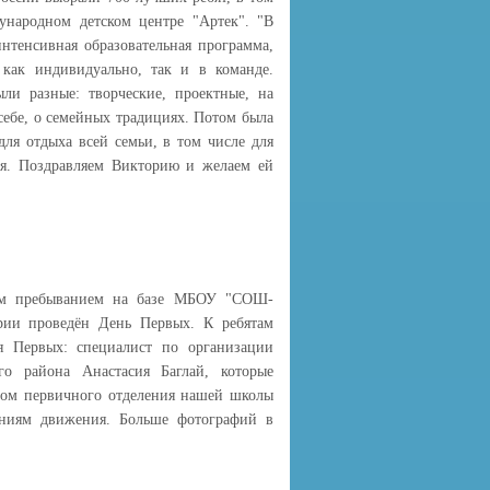
ународном детском центре "Артек". "В
нтенсивная образовательная программа,
 как индивидуально, так и в команде.
ли разные: творческие, проектные, на
 себе, о семейных традициях. Потом была
для отдыха всей семьи, в том числе для
ия. Поздравляем Викторию и желаем ей
ым пребыванием на базе МБОУ "СОШ-
рии проведён День Первых. К ребятам
я Первых: специалист по организации
о района Анастасия Баглай, которые
ром первичного отделения нашей школы
ениям движения. Больше фотографий в