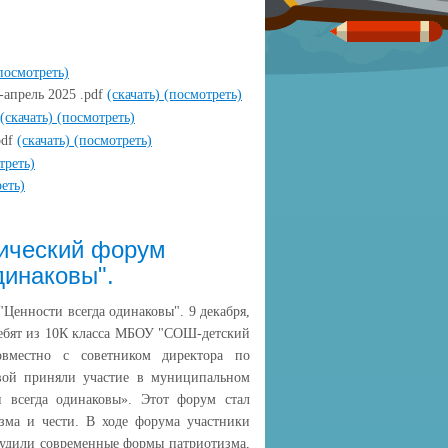
посмотреть)
-апрель 2025 .pdf
(скачать)
(посмотреть)
(скачать)
(посмотреть)
pdf
(скачать)
(посмотреть)
треть)
еть)
тический форум
динаковы".
Ценности всегда одинаковы". 9 декабря,
ребят из 10К класса МБОУ "СОШ-детский
вместно с советником директора по
ой приняли участие в муниципальном
 всегда одинаковы». Этот форум стал
зма и чести. В ходе форума участники
судили современные формы патриотизма,