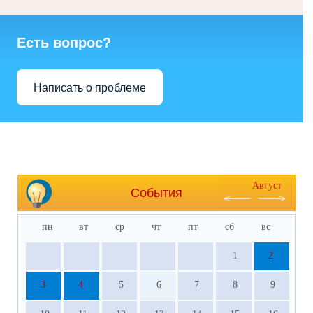
Есть вопрос?
Написать о проблеме
Август
События
пн
вт
ср
чт
пт
сб
вс
1
2
3
4
5
6
7
8
9