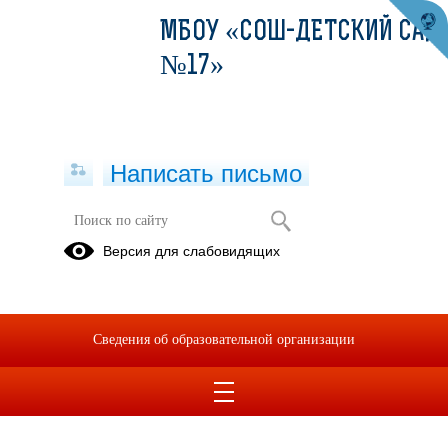
МБОУ «СОШ-ДЕТСКИЙ САД
№17»
Написать письмо
Формы документов, связанных с
Версия для слабовидящих
противодействием коррупции, для
заполнения
05.07.2023
Сведения об образовательной организации