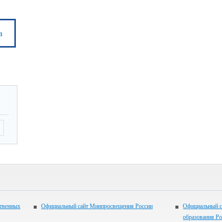
а
ственных
Официальный сайт Минпросвещения России
Официальный с
образования Р