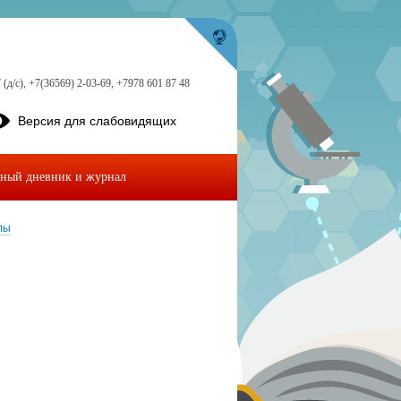
 (д/с), +7(36569) 2-03-69, +7978 601 87 48
Версия для слабовидящих
ный дневник и журнал
лы