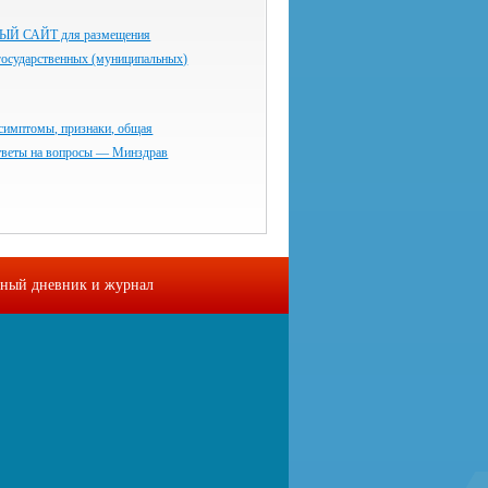
 САЙТ для размещения
государственных (муниципальных)
симптомы, признаки, общая
тветы на вопросы — Минздрав
ный дневник и журнал