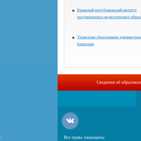
Крымский республиканский институт
постдипломного педагогического образ
Управление образованием администраци
Евпатории
Сведения об образова
Все права защищены.