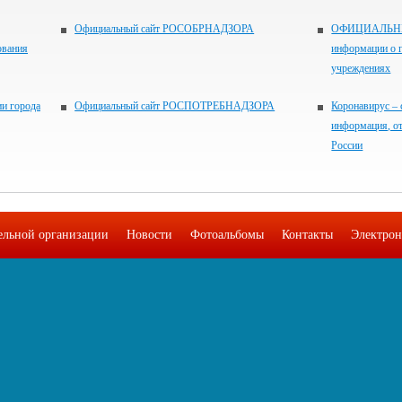
Официальный сайт РОСОБРНАДЗОРА
ОФИЦИАЛЬНЫЙ
ования
информации о 
учреждениях
и города
Официальный сайт РОСПОТРЕБНАДЗОРА
Коронавирус – 
информация, о
России
тельной организации
Новости
Фотоальбомы
Контакты
Электрон