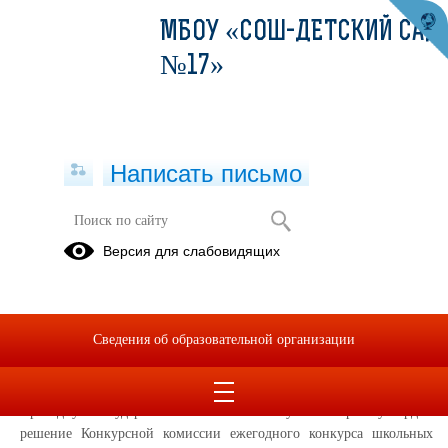
МБОУ «СОШ-ДЕТСКИЙ САД
№17»
Написать письмо
В Государственном Совете
Версия для слабовидящих
Республики Крым наградили
победителей конкурса школьных
музеев, который учрежден и
впервые проведен в текущем году
Сведения об образовательной организации
05.12.2023
Президиум Государственного Совета Республики Крым утвердил
решение Конкурсной комиссии ежегодного конкурса школьных