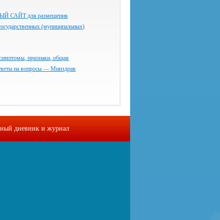
 САЙТ для размещения
государственных (муниципальных)
симптомы, признаки, общая
тветы на вопросы — Минздрав
ный дневник и журнал