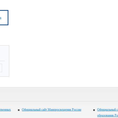
а
ственных
Официальный сайт Минпросвещения России
Официальный с
образования Р