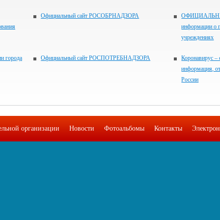
Официальный сайт РОСОБРНАДЗОРА
ОФИЦИАЛЬНЫЙ
ования
информации о 
учреждениях
и города
Официальный сайт РОСПОТРЕБНАДЗОРА
Коронавирус – 
информация, о
России
тельной организации
Новости
Фотоальбомы
Контакты
Электрон