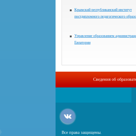
Крымский республиканский институт
постдипломного педагогического образ
Управление образованием администраци
Евпатории
Сведения об образова
Все права защищены.