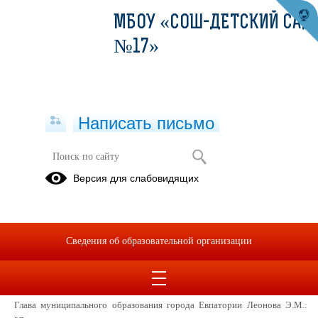
МБОУ «СОШ-ДЕТСКИЙ САД
№17»
Написать письмо
Открытие диорамы «Главные
Версия для слабовидящих
сражения в Великой Отечественной
войне»
05.05.2022
Сведения об образовательной организации
В школьном отделении МБОУ "СОШ-детский сад №17" в музее было
открытие диорамы «Главные сражения в Великой Отечественной
войне».
Глава муниципального образования города Евпатории Леонова Э.М.: