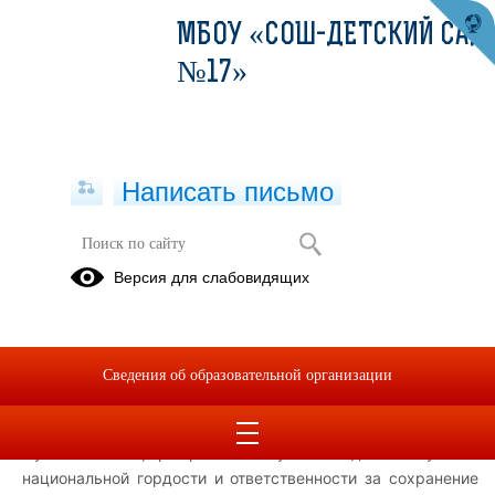
МБОУ «СОШ-ДЕТСКИЙ САД
№17»
Написать письмо
Всероссийская практическая
Версия для слабовидящих
конференция по музейной
педагогике в «Орлёнке»
23.10.2025
Сведения об образовательной организации
Конференция стала площадкой для обсуждения
актуальных вопросов, связанных с ролью школьных
музеев в формировании у молодежи чувства
национальной гордости и ответственности за сохранение