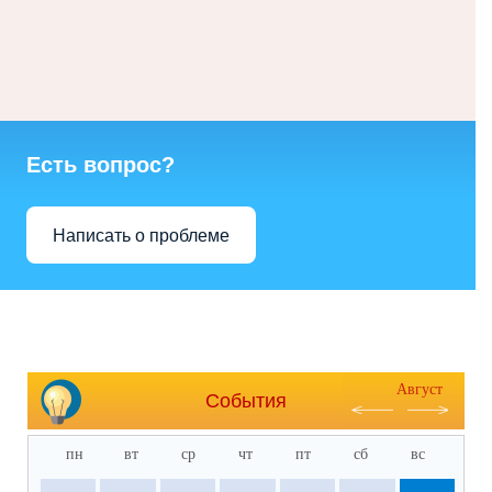
Есть вопрос?
Написать о проблеме
Август
События
пн
вт
ср
чт
пт
сб
вс