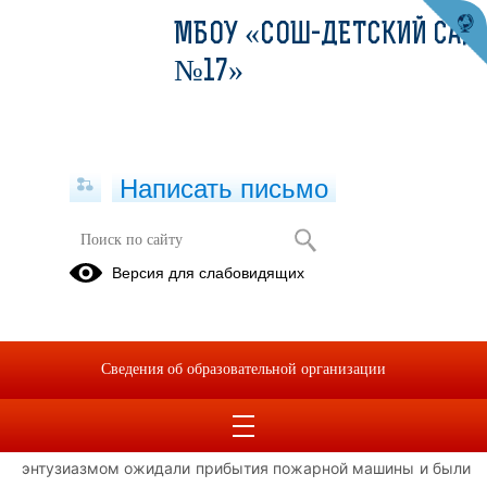
МБОУ «СОШ-ДЕТСКИЙ САД
№17»
Написать письмо
Встреча с пожарными
Версия для слабовидящих
16.06.2025
Встреча с пожарными
Сведения об образовательной организации
В лагере дневного пребывания на базе МБОУ "СОШ-
детский сад №17" города Евпатории состоялась
увлекательная встреча с пожарными. Дети с большим
энтузиазмом ожидали прибытия пожарной машины и были