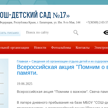
СОШ-ДЕТСКИЙ САД №17»
Федерация, Республика Крым, г. Евпатория, ул. Им. 9-го Мая, 144
+7(36569) 2-03-57
сать письмо
тельной организации
Новости
Фотоальбомы
Контакты
Электрон
Главная
»
Сведения об организации отдыха детей и их оздоровл
Всероссийская акция "Помним о 
памяти.
19.06.2025
Всероссийская акция "Помним о важном". Свеча памя
В лагере дневного пребывания на базе МБОУ "СОШ-де
присоединились к всероссийской акции "Помним о ва