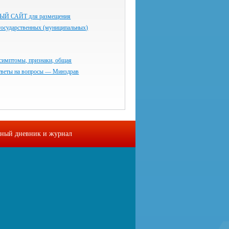
 САЙТ для размещения
государственных (муниципальных)
симптомы, признаки, общая
тветы на вопросы — Минздрав
ный дневник и журнал