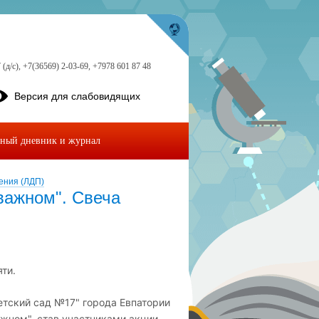
 (д/с), +7(36569) 2-03-69, +7978 601 87 48
Версия для слабовидящих
ный дневник и журнал
ения (ЛДП)
важном". Свеча
ти.
тский сад №17" города Евпатории
жном", став участниками акции