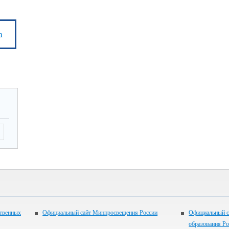
а
ственных
Официальный сайт Минпросвещения России
Официальный с
образования Р