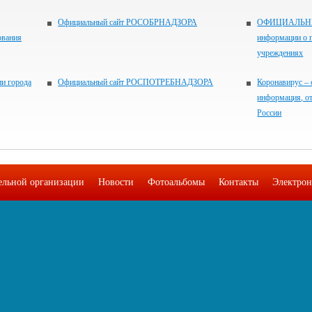
Официальный сайт РОСОБРНАДЗОРА
ОФИЦИАЛЬНЫЙ
ования
информации о 
учреждениях
и города
Официальный сайт РОСПОТРЕБНАДЗОРА
Коронавирус – 
информация, о
России
тельной организации
Новости
Фотоальбомы
Контакты
Электрон