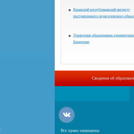
Крымский республиканский институт
постдипломного педагогического образ
Управление образованием администраци
Евпатории
Сведения об образова
Все права защищены.