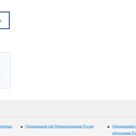
а
ственных
Официальный сайт Минпросвещения России
Официальный с
образования Р