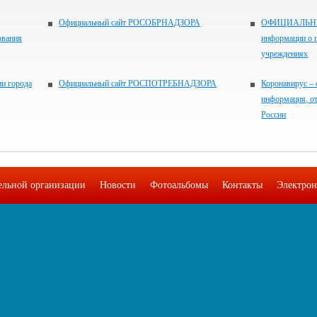
Официальный сайт РОСОБРНАДЗОРА
ОФИЦИАЛЬНЫЙ
ования
информации о 
учреждениях
и города
Официальный сайт РОСПОТРЕБНАДЗОРА
Коронавирус – 
информация, о
России
тельной организации
Новости
Фотоальбомы
Контакты
Электрон