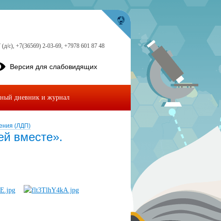
 (д/с), +7(36569) 2-03-69, +7978 601 87 48
Версия для слабовидящих
ный дневник и журнал
ения (ЛДП)
ей вместе».