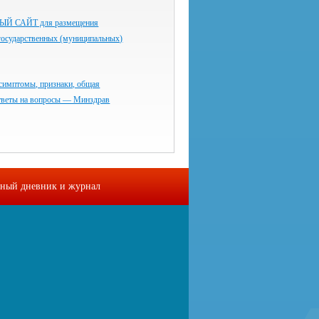
 САЙТ для размещения
государственных (муниципальных)
симптомы, признаки, общая
тветы на вопросы — Минздрав
ный дневник и журнал