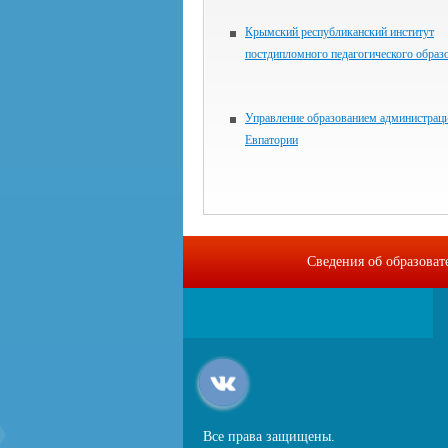
Крымский республиканский институт
постдипломного педагогического образ
Управление образованием администраци
Евпатории
Сведения об образова
Все права защищены.