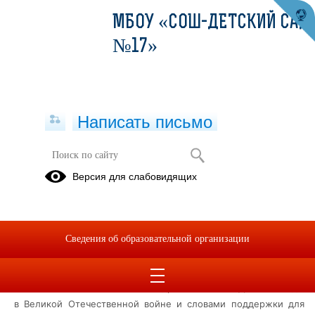
МБОУ «СОШ-ДЕТСКИЙ САД
№17»
Написать письмо
Всероссийская акция "Письмо
Версия для слабовидящих
солдату"
03.05.2024
Обучающиеся МБОУ "СОШ-детский сад №17" города
Сведения об образовательной организации
Евпатории присоединились к всероссийской акции "Письмо
солдату".
Ребята написали письма с поздравлениями с Днем Победы
в
Великой Отечественной войне и словами поддержки для