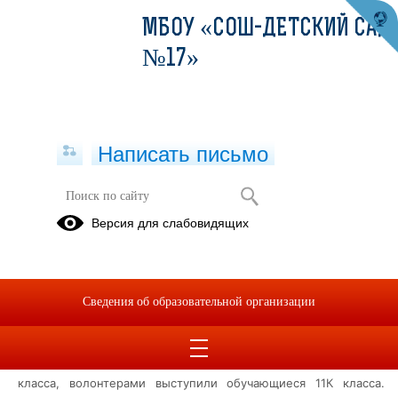
МБОУ «СОШ-ДЕТСКИЙ САД
№17»
Написать письмо
Всероссийская акция "Диктант
Версия для слабовидящих
Пообеды"
26.04.2024
В школьном отделении МБОУ "СОШ-детский сад №17" города
Сведения об образовательной организации
Евпатории прошла Всероссийская акция «Диктант Победы».
В Акции приняли участие обучающиеся 9К и 10К
класса,
волонтерами выступили обучающиеся 11К класса.